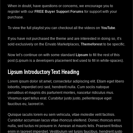
When in doubt, have questions or concerns, we encourage you to
register with our
FREE Buyer Support Forums
for support with your
purchase.
To view the full playlist you can checkout all the videos on
YouTube
.
If you have not purchased the theme and are interested in doing so, it’s
sold exclusively on the Envato Marketplaces,
Themeforest
to be specific.
Now let’s continue on with some standard
Lipsum
to fill the rest of this
post (Lipsum is a developers placement text used to fill in white-spaces).
Lipsum Introductory Text Heading
Lorem ipsum dolor sit amet, consectetur adipiscing elit. Etiam eget libero
lobortis, imperdiet orci sed, hendrerit nulla. Cum sociis natoque
penatibus et magnis dis parturient montes, nascetur ridiculus mus.
Vivamus eget tellus erat. Curabitur justo justo, pellentesque eget
faucibus eu, laoreet in.
Quisque iaculis lorem eu sem vehicula, vitae molestie velit facilisis.
Curabitur accumsan lacus vitae rhoncus eleifend. Donec rhoncus eros
nulla, sed luctus mi posuere in. Aenean at mauris felis. Praesent finibus
enim in laoreet imperdiet. Vestibulum vel turpis faucibus, hendrerit justo