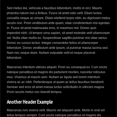
Sed metus dui, vehicula a faucibus bibendum, mollis in orci. Mauris
pharetra rutrum nisi a finibus. Fusce sit amet odio velit. Etiam luctus
convallis neque ac ornare. Etiam eleifend turpis nibh, eu dignissim metus
iaculis non. Proin vestibulum ante quam, vitae condimentum nisi egestas
in. Fusce sit amet malesuada eros, in maximus nisl. Donec quis
imperdiet nibh. Ut tempor urna sapien, sit amet molestie velit ullamcorper
vel. Nulla vitae mollis ex. Suspendisse sagittis pulvinar nisi vitae varius.
Donec eu cursus lectus. Integer consectetur tellus et ullamcorper
bibendum. Donec vestibulum ante ipsum, ut pulvinar massa lacinia sed.
Nam nec neque diam. Nullam vulputate velit et neque placerat
bibendum.
Maecenas interdum ultrices aliquet. Proin eu consequat ex. Cum sociis
natoque penatibus et magnis dis parturient montes, nascetur ridiculus
mus. Vivamus at mauris sem. Nullam ac ligula sed lorem interdum
viverra ac ac nibh. Pellentesque ut quam ac tellus faucibus hendrerit.
Aenean sed eros sit amet massa luctus sollicitudin in ultricies magna.
Proin iaculis metus nec blandit tempus.
Another Header Example
Maecenas non viverra velit. Mauris vel aliquam ante. Morbi in erat vel
tellus tempus semper. Cum sociis natoque penatibus et magnis dis