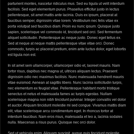
parturient montes, nascetur ridiculus mus. Sed eu ligula ut velit interdum
facilisis. Sed eget elementum purus. Phasellus efficitur justo in lectus
pellentesque, sit amet mattis ante lacinia. Duis ex ipsum, placerat at
faucibus semper, dignissim vitae lorem. Vestibulum nec felis vitae ex
porta volutpat sed faucibus diam. Proin eu nunc ipsum. Quisque justo
sapien, scelerisque vel commodo id, tincidunt sed orci. Sed fermentum
aliquet sollicitudin. Pellentesque ac neque justo. Donec eget tellus ex.
Sed at neque at neque mattis pellentesque vitae vitae orci. Donec
commodo, turpis ac placerat pretium, enim ante luctus dolor, eget lobortis
est ligula non est.
In sit amet sem ullamcorper, ullamcorper odio et, laoreet mauris. Nam
tortor risus, dapibus nec magna ut, ultrices aliquam lectus. Praesent
dignissim odio nec maximus facilisis. Nunc malesuada hendrerit mauris
vitae euismod. Aenean at sagittis libero. Nunc lacinia sollicitudin turpis,
nec elementum ex feugiat vitae. Pellentesque habitant morbi tristique
senectus et netus et malesuada fames ac turpis egestas. Nullam
scelerisque magna non nibh tincidunt pulvinar. Integer convallis vel dolor
et auctor. Aliquam tincidunt molestie mi sed congue. Vivamus mattis diam
elit, vitae scelerisque arcu condimentum eget. In rhoncus tortor at
interdum faucibus. Nam eros risus, malesuada et leo a, lacinia sodales
nulla. Maecenas a risus purus. Quisque nec orci dolor.
Sed ut vehicula enim. Aliquam suscipit, augue quis tincidunt molestie,