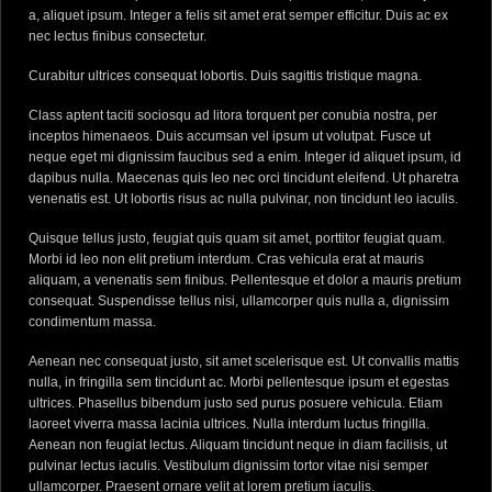
a, aliquet ipsum. Integer a felis sit amet erat semper efficitur. Duis ac ex
nec lectus finibus consectetur.
Curabitur ultrices consequat lobortis. Duis sagittis tristique magna.
Class aptent taciti sociosqu ad litora torquent per conubia nostra, per
inceptos himenaeos. Duis accumsan vel ipsum ut volutpat. Fusce ut
neque eget mi dignissim faucibus sed a enim. Integer id aliquet ipsum, id
dapibus nulla. Maecenas quis leo nec orci tincidunt eleifend. Ut pharetra
venenatis est. Ut lobortis risus ac nulla pulvinar, non tincidunt leo iaculis.
Quisque tellus justo, feugiat quis quam sit amet, porttitor feugiat quam.
Morbi id leo non elit pretium interdum. Cras vehicula erat at mauris
aliquam, a venenatis sem finibus. Pellentesque et dolor a mauris pretium
consequat. Suspendisse tellus nisi, ullamcorper quis nulla a, dignissim
condimentum massa.
Aenean nec consequat justo, sit amet scelerisque est. Ut convallis mattis
nulla, in fringilla sem tincidunt ac. Morbi pellentesque ipsum et egestas
ultrices. Phasellus bibendum justo sed purus posuere vehicula. Etiam
laoreet viverra massa lacinia ultrices. Nulla interdum luctus fringilla.
Aenean non feugiat lectus. Aliquam tincidunt neque in diam facilisis, ut
pulvinar lectus iaculis. Vestibulum dignissim tortor vitae nisi semper
ullamcorper. Praesent ornare velit at lorem pretium iaculis.