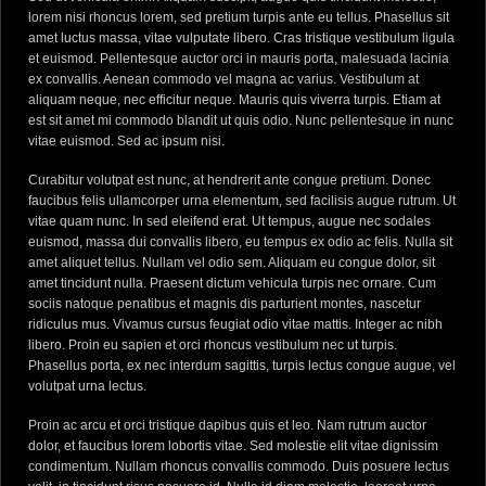
lorem nisi rhoncus lorem, sed pretium turpis ante eu tellus. Phasellus sit
amet luctus massa, vitae vulputate libero. Cras tristique vestibulum ligula
et euismod. Pellentesque auctor orci in mauris porta, malesuada lacinia
ex convallis. Aenean commodo vel magna ac varius. Vestibulum at
aliquam neque, nec efficitur neque. Mauris quis viverra turpis. Etiam at
est sit amet mi commodo blandit ut quis odio. Nunc pellentesque in nunc
vitae euismod. Sed ac ipsum nisi.
Curabitur volutpat est nunc, at hendrerit ante congue pretium. Donec
faucibus felis ullamcorper urna elementum, sed facilisis augue rutrum. Ut
vitae quam nunc. In sed eleifend erat. Ut tempus, augue nec sodales
euismod, massa dui convallis libero, eu tempus ex odio ac felis. Nulla sit
amet aliquet tellus. Nullam vel odio sem. Aliquam eu congue dolor, sit
amet tincidunt nulla. Praesent dictum vehicula turpis nec ornare. Cum
sociis natoque penatibus et magnis dis parturient montes, nascetur
ridiculus mus. Vivamus cursus feugiat odio vitae mattis. Integer ac nibh
libero. Proin eu sapien et orci rhoncus vestibulum nec ut turpis.
Phasellus porta, ex nec interdum sagittis, turpis lectus congue augue, vel
volutpat urna lectus.
Proin ac arcu et orci tristique dapibus quis et leo. Nam rutrum auctor
dolor, et faucibus lorem lobortis vitae. Sed molestie elit vitae dignissim
condimentum. Nullam rhoncus convallis commodo. Duis posuere lectus