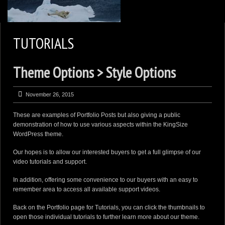
2
KEN ZAREMBA PHOTOGRAPHY
TUTORIALS
WILDLIFE PORTFOLIO
Theme Options > Style Options
BEARS, BEARS, BEARS
OPINIONS&COMMENTS
November 26, 2015
CONTACT KEN
These are examples of Portfolio Posts but also giving a public
3
EXTERNAL LINKS
demonstration of how to use various aspects within the KingSize
WordPress theme.
Our hopes is to allow our interested buyers to get a full glimpse of our
video tutorials and support.
In addition, offering some convenience to our buyers with an easy to
remember area to access all available support videos.
Back on the Portfolio page for Tutorials, you can click the thumbnails to
open those individual tutorials to further learn more about our theme.